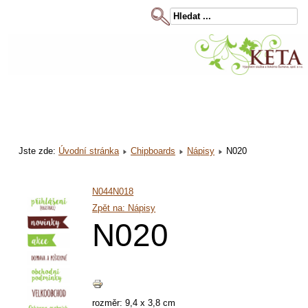
Jste zde:
Úvodní stránka
Chipboards
Nápisy
N020
N044
N018
Zpět na: Nápisy
N020
rozměr: 9,4 x 3,8 cm