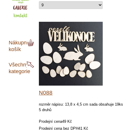
Nákupní
košík
Všechny
kategorie
N088
rozměr nápisu: 13,8 x 4,5 cm sada obsahuje 19ks
5 druhů
Prodejní cena
49 Kč
Prodejní cena bez DPH
41 Kč