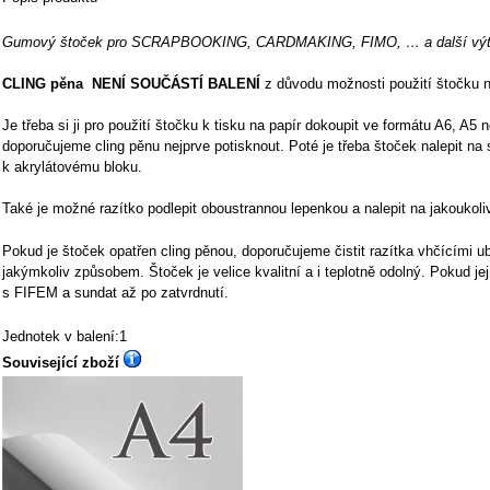
Gumový štoček pro SCRAPBOOKING, CARDMAKING, FIMO, … a další výtva
CLING pěna NENÍ SOUČÁSTÍ BALENÍ
z důvodu možnosti použití štočku n
Je třeba si ji pro použití štočku k tisku na papír dokoupit ve formátu A6, A5
doporučujeme cling pěnu nejprve potisknout. Poté je třeba štoček nalepit na 
k akrylátovému bloku.
Také je možné razítko podlepit oboustrannou lepenkou a nalepit na jakoukoli
Pokud je štoček opatřen cling pěnou, doporučujeme čistit razítka vhčícími u
jakýmkoliv způsobem. Štoček je velice kvalitní a i teplotně odolný. Pokud j
s FIFEM a sundat až po zatvrdnutí.
Jednotek v balení:1
Související zboží