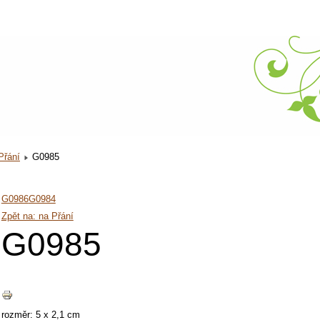
Přání
G0985
G0986
G0984
Zpět na: na Přání
G0985
rozměr: 5 x 2,1 cm