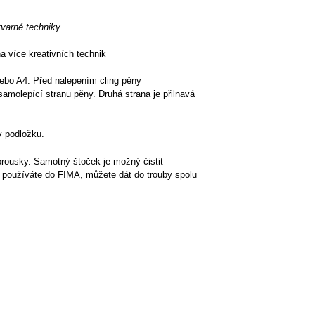
rné techniky.
a více kreativních technik
 nebo A4. Před nalepením cling pěny
samolepící stranu pěny. Druhá strana je přilnavá
v podložku.
brousky. Samotný štoček je možný čistit
ej používáte do FIMA, můžete dát do trouby spolu