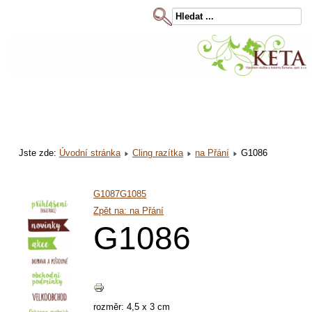
Jste zde:
Úvodní stránka
Cling razítka
na Přání
G1086
G1087
G1085
Zpět na: na Přání
G1086
rozměr: 4,5 x 3 cm