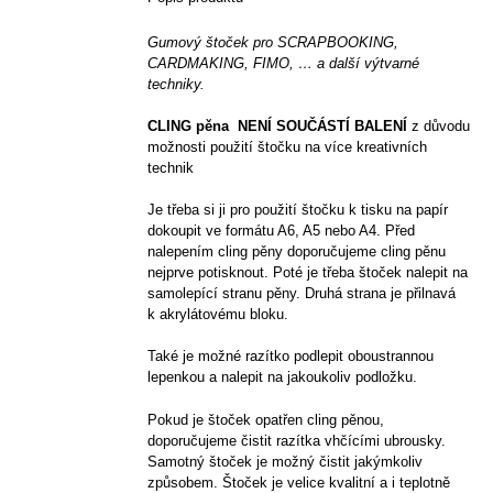
Gumový štoček pro SCRAPBOOKING,
CARDMAKING, FIMO, … a další výtvarné
techniky.
CLING pěna NENÍ SOUČÁSTÍ BALENÍ
z důvodu
možnosti použití štočku na více kreativních
technik
Je třeba si ji pro použití štočku k tisku na papír
dokoupit ve formátu A6, A5 nebo A4. Před
nalepením cling pěny doporučujeme cling pěnu
nejprve potisknout. Poté je třeba štoček nalepit na
samolepící stranu pěny. Druhá strana je přilnavá
k akrylátovému bloku.
Také je možné razítko podlepit oboustrannou
lepenkou a nalepit na jakoukoliv podložku.
Pokud je štoček opatřen cling pěnou,
doporučujeme čistit razítka vhčícími ubrousky.
Samotný štoček je možný čistit jakýmkoliv
způsobem. Štoček je velice kvalitní a i teplotně