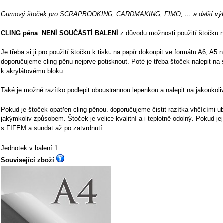
Gumový štoček pro SCRAPBOOKING, CARDMAKING, FIMO, … a další výtva
CLING pěna NENÍ SOUČÁSTÍ BALENÍ
z důvodu možnosti použití štočku n
Je třeba si ji pro použití štočku k tisku na papír dokoupit ve formátu A6, A5
doporučujeme cling pěnu nejprve potisknout. Poté je třeba štoček nalepit na 
k akrylátovému bloku.
Také je možné razítko podlepit oboustrannou lepenkou a nalepit na jakoukoli
Pokud je štoček opatřen cling pěnou, doporučujeme čistit razítka vhčícími u
jakýmkoliv způsobem. Štoček je velice kvalitní a i teplotně odolný. Pokud j
s FIFEM a sundat až po zatvrdnutí.
Jednotek v balení:1
Související zboží