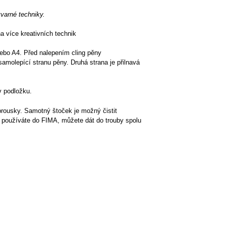
rné techniky.
a více kreativních technik
 nebo A4. Před nalepením cling pěny
samolepící stranu pěny. Druhá strana je přilnavá
v podložku.
brousky. Samotný štoček je možný čistit
ej používáte do FIMA, můžete dát do trouby spolu