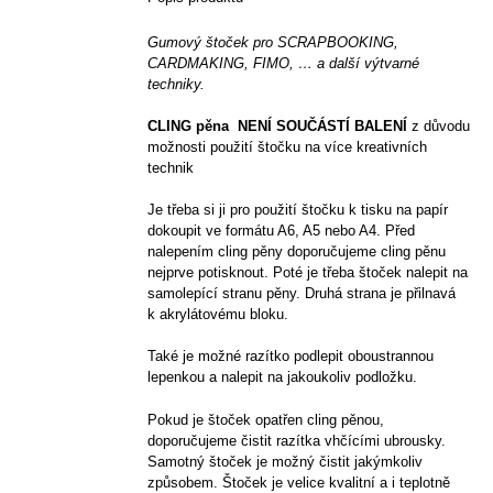
Gumový štoček pro SCRAPBOOKING,
CARDMAKING, FIMO, … a další výtvarné
techniky.
CLING pěna NENÍ SOUČÁSTÍ BALENÍ
z důvodu
možnosti použití štočku na více kreativních
technik
Je třeba si ji pro použití štočku k tisku na papír
dokoupit ve formátu A6, A5 nebo A4. Před
nalepením cling pěny doporučujeme cling pěnu
nejprve potisknout. Poté je třeba štoček nalepit na
samolepící stranu pěny. Druhá strana je přilnavá
k akrylátovému bloku.
Také je možné razítko podlepit oboustrannou
lepenkou a nalepit na jakoukoliv podložku.
Pokud je štoček opatřen cling pěnou,
doporučujeme čistit razítka vhčícími ubrousky.
Samotný štoček je možný čistit jakýmkoliv
způsobem. Štoček je velice kvalitní a i teplotně