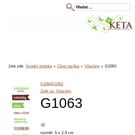
Jste zde:
Úvodní stránka
Cling razítka
Všechny
G1063
G1064
G1062
Zpět na: Všechny
G1063
rozměr: 5 x 2,9 cm