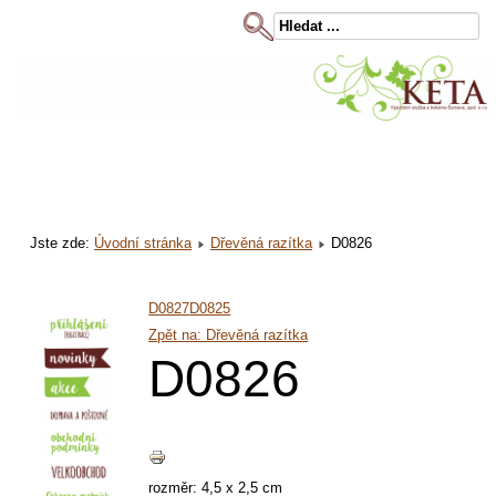
Jste zde:
Úvodní stránka
Dřevěná razítka
D0826
D0827
D0825
Zpět na: Dřevěná razítka
D0826
rozměr: 4,5 x 2,5 cm