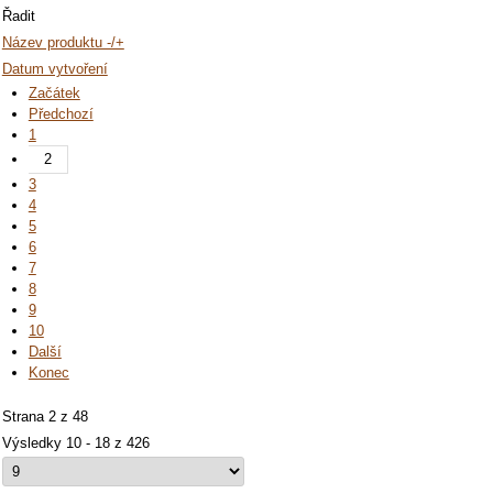
Řadit
Název produktu -/+
Datum vytvoření
Začátek
Předchozí
1
2
3
4
5
6
7
8
9
10
Další
Konec
Strana 2 z 48
Výsledky 10 - 18 z 426