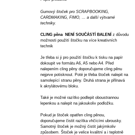
Gumový štoček pro SCRAPBOOKING,
CARDMAKING, FIMO, … a další výtvarné
techniky.
CLING pěna NENÍ SOUČÁSTÍ BALENÍ
z důvodu
možnosti použití štočku na více kreativních
technik
Je třeba si ji pro použití štočku k tisku na papír
dokoupit ve formátu A6, A5 nebo A4. Před
nalepením cling pěny doporučujeme cling pěnu
nejprve potisknout. Poté je třeba štoček nalepit na
samolepící stranu pěny. Druhá strana je přilnavá
k akrylátovému bloku.
Také je možné razítko podlepit oboustrannou
lepenkou a nalepit na jakoukoliv podložku.
Pokud je štoček opatřen cling pěnou,
doporučujeme čistit razítka vhčícími ubrousky.
Samotný štoček je možný čistit jakýmkoliv
způsobem. Štoček je velice kvalitní a i teplotně