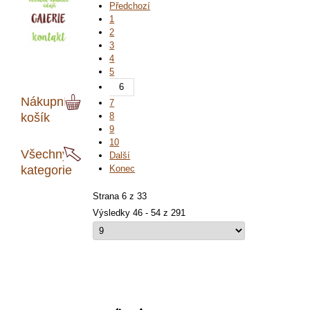
Předchozí
1
2
3
4
5
6
Nákupní
7
košík
8
9
10
Všechny
Další
kategorie
Konec
Strana 6 z 33
Výsledky 46 - 54 z 291