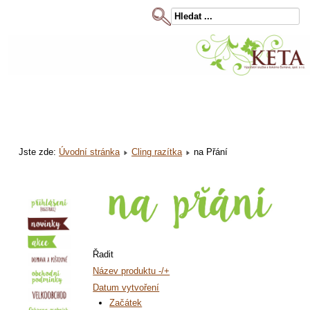
Jste zde:
Úvodní stránka
Cling razítka
na Přání
Řadit
Název produktu -/+
Datum vytvoření
Začátek