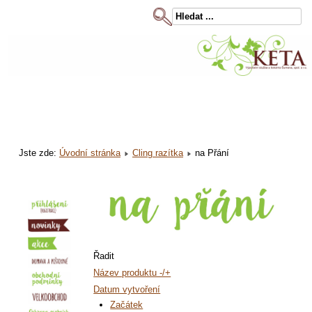
Jste zde:
Úvodní stránka
Cling razítka
na Přání
Řadit
Název produktu -/+
Datum vytvoření
Začátek