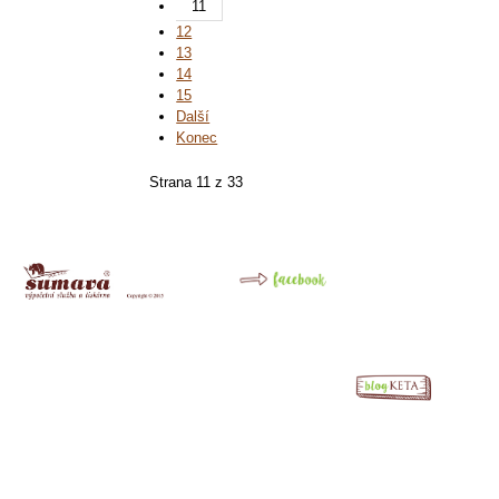
11
12
13
14
15
Další
Konec
Strana 11 z 33