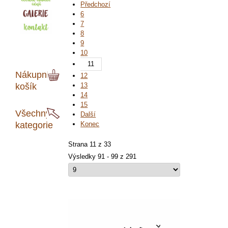
Předchozí
6
7
8
9
10
11
Nákupní
12
košík
13
14
15
Všechny
Další
kategorie
Konec
Strana 11 z 33
Výsledky 91 - 99 z 291